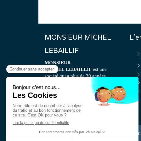
MONSIEUR MICHEL
L'e
LEBAILLIF
MONSIEUR
MICHEL LEBAILLIF
est une
société qui a plus de 30 années
d'expérience en
menuiserie -
Fermetures
: installation de portail ou
porte de garage, installation de stores
ou rideaux métalliques, installation de
volets, installation de portes,
installation de fenêtres.
©2018 MONSIEUR MICHEL LEBAILLIF - Menuis