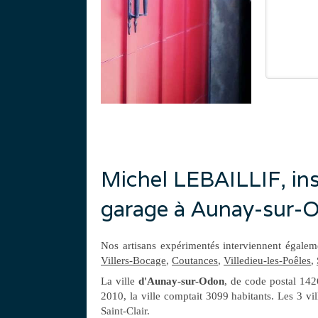
Michel LEBAILLIF, inst
garage à Aunay-sur-
Nos artisans expérimentés interviennent égalem
Villers-Bocage
,
Coutances
,
Villedieu-les-Poêles
,
La ville
d'Aunay-sur-Odon
, de code postal 142
2010, la ville comptait 3099 habitants. Les 3 vi
Saint-Clair.